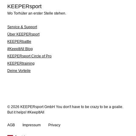
KEEPERsport
Wo Torhüter an erster Stelle stehen.
Service & Support
Über KEEPERsport
KEEPERbattle
#KeepItAll Blog
KEEPERsport Circle of Pro
KEEPERtraining
Deine Vorteile
© 2026 KEEPERsport GmbH You don't have to be crazy to be a goalie.
But it helps! #KeepItAll
AGB
Impressum
Privacy