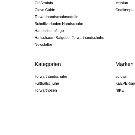
Größeninfo
Mission
Glove Guide
Goalkeeper
Torwarthandschuhmodelle
Schnittvarianten Handschuhe
Handschuhpflege
Haftschaum-Ratgeber Torwarthandschuhe
Newsletter
Kategorien
Marken
Torwarthandschuhe
adidas
Fußballschuhe
KEEPERspo
Torwarthosen
NIKE
Torwarttrikots
Puma
Torwart Undershorts
REUSCH
Sells Goal
uhlsport
Elite Sport
rehab