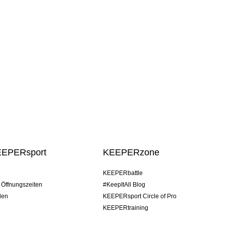
EEPERsport
KEEPERzone
KEEPERbattle
/ Öffnungszeiten
#KeepItAll Blog
den
KEEPERsport Circle of Pro
KEEPERtraining