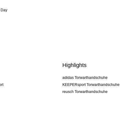
 Day
Highlights
adidas Torwarthandschuhe
rt
KEEPERsport Torwarthandschuhe
reusch Torwarthandschuhe
uhlsport Torwarthandschuhe
rehab Torwarthandschuhe
keeper
NIKE Torwarthandschuhe
PUMA Torwarthandschuhe
SELLS Torwarthandschuhe