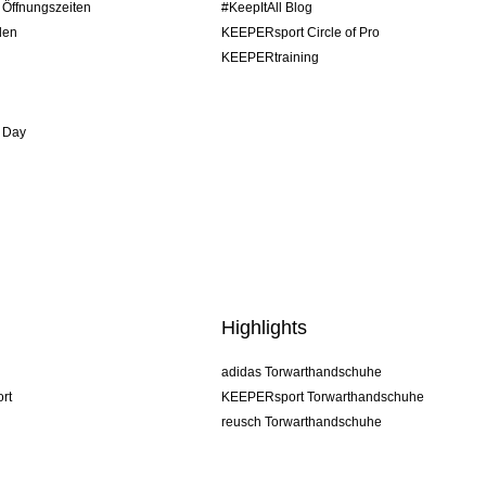
/ Öffnungszeiten
#KeepItAll Blog
den
KEEPERsport Circle of Pro
KEEPERtraining
 Day
Highlights
adidas Torwarthandschuhe
rt
KEEPERsport Torwarthandschuhe
reusch Torwarthandschuhe
uhlsport Torwarthandschuhe
rehab Torwarthandschuhe