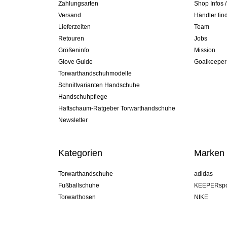
Zahlungsarten
Shop Infos 
Versand
Händler fin
Lieferzeiten
Team
Retouren
Jobs
Größeninfo
Mission
Glove Guide
Goalkeeper
Torwarthandschuhmodelle
Schnittvarianten Handschuhe
Handschuhpflege
Haftschaum-Ratgeber Torwarthandschuhe
Newsletter
Kategorien
Marken
Torwarthandschuhe
adidas
Fußballschuhe
KEEPERspo
Torwarthosen
NIKE
Torwarttrikots
Puma
Torwart Undershorts
REUSCH