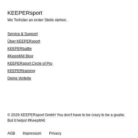
KEEPERsport
Wo Torhüter an erster Stelle stehen.
Service & Support
Über KEEPERsport
KEEPERbattle
#KeepItAll Blog
KEEPERsport Circle of Pro
KEEPERtraining
Deine Vorteile
© 2026 KEEPERsport GmbH You don't have to be crazy to be a goalie.
But it helps! #KeepItAll
AGB
Impressum
Privacy