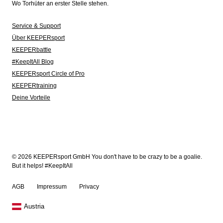
Wo Torhüter an erster Stelle stehen.
Service & Support
Über KEEPERsport
KEEPERbattle
#KeepItAll Blog
KEEPERsport Circle of Pro
KEEPERtraining
Deine Vorteile
© 2026 KEEPERsport GmbH You don't have to be crazy to be a goalie.
But it helps! #KeepItAll
AGB
Impressum
Privacy
Austria