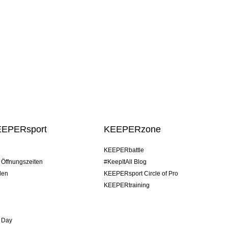
EEPERsport
KEEPERzone
KEEPERbattle
/ Öffnungszeiten
#KeepItAll Blog
den
KEEPERsport Circle of Pro
KEEPERtraining
 Day