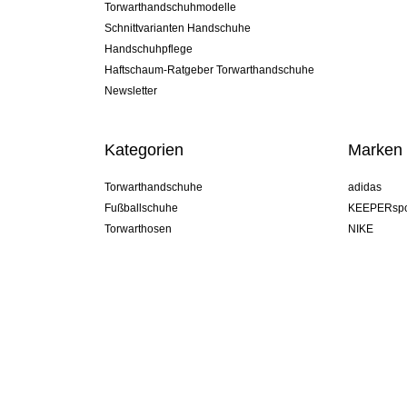
Torwarthandschuhmodelle
Schnittvarianten Handschuhe
Handschuhpflege
Haftschaum-Ratgeber Torwarthandschuhe
Newsletter
Kategorien
Marken
Torwarthandschuhe
adidas
Fußballschuhe
KEEPERspo
Torwarthosen
NIKE
Torwarttrikots
Puma
Torwart Undershorts
REUSCH
Sells Goal
uhlsport
Elite Sport
rehab