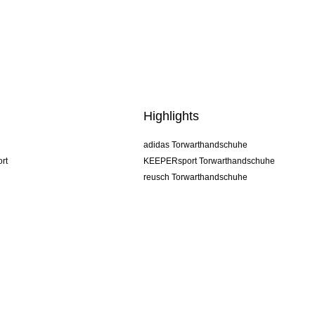
Highlights
adidas Torwarthandschuhe
rt
KEEPERsport Torwarthandschuhe
reusch Torwarthandschuhe
uhlsport Torwarthandschuhe
rehab Torwarthandschuhe
keeper
NIKE Torwarthandschuhe
PUMA Torwarthandschuhe
SELLS Torwarthandschuhe