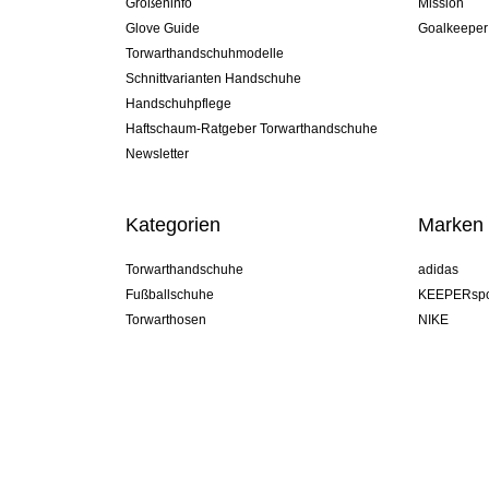
Größeninfo
Mission
Glove Guide
Goalkeeper
Torwarthandschuhmodelle
Schnittvarianten Handschuhe
Handschuhpflege
Haftschaum-Ratgeber Torwarthandschuhe
Newsletter
Kategorien
Marken
Torwarthandschuhe
adidas
Fußballschuhe
KEEPERspo
Torwarthosen
NIKE
Torwarttrikots
Puma
Torwart Undershorts
REUSCH
Sells Goal
uhlsport
Elite Sport
rehab