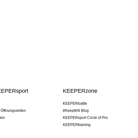
EEPERsport
KEEPERzone
KEEPERbattle
/ Öffnungszeiten
#KeepItAll Blog
den
KEEPERsport Circle of Pro
KEEPERtraining