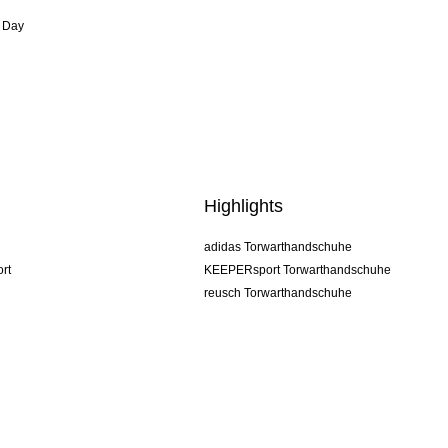
 Day
Highlights
adidas Torwarthandschuhe
rt
KEEPERsport Torwarthandschuhe
reusch Torwarthandschuhe
uhlsport Torwarthandschuhe
rehab Torwarthandschuhe
keeper
NIKE Torwarthandschuhe
PUMA Torwarthandschuhe
SELLS Torwarthandschuhe