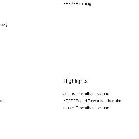
KEEPERtraining
 Day
Highlights
adidas Torwarthandschuhe
rt
KEEPERsport Torwarthandschuhe
reusch Torwarthandschuhe
uhlsport Torwarthandschuhe
rehab Torwarthandschuhe
keeper
NIKE Torwarthandschuhe
PUMA Torwarthandschuhe