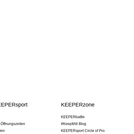
EEPERsport
KEEPERzone
KEEPERbattle
/ Öffnungszeiten
#KeepItAll Blog
den
KEEPERsport Circle of Pro