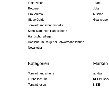
Lieferzeiten
Team
Retouren
Jobs
Größeninfo
Mission
Glove Guide
Goalkeeper
Torwarthandschuhmodelle
Schnittvarianten Handschuhe
Handschuhpflege
Haftschaum-Ratgeber Torwarthandschuhe
Newsletter
Kategorien
Marken
Torwarthandschuhe
adidas
Fußballschuhe
KEEPERspo
Torwarthosen
NIKE
Torwarttrikots
Puma
Torwart Undershorts
REUSCH
Sells Goal
uhlsport