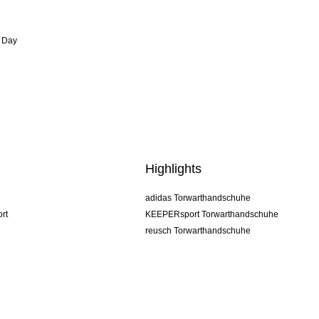
 Day
Highlights
adidas Torwarthandschuhe
rt
KEEPERsport Torwarthandschuhe
reusch Torwarthandschuhe
uhlsport Torwarthandschuhe
rehab Torwarthandschuhe
keeper
NIKE Torwarthandschuhe
PUMA Torwarthandschuhe
SELLS Torwarthandschuhe