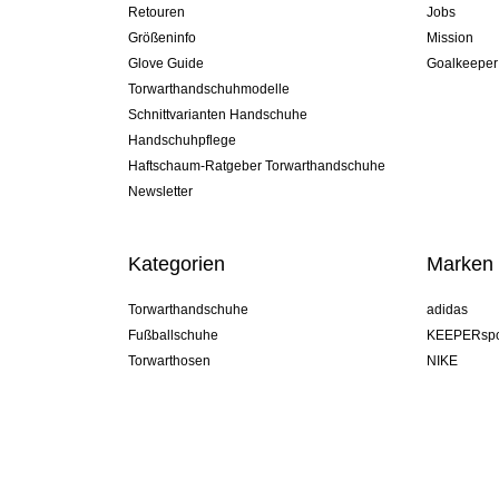
Retouren
Jobs
Größeninfo
Mission
Glove Guide
Goalkeeper
Torwarthandschuhmodelle
Schnittvarianten Handschuhe
Handschuhpflege
Haftschaum-Ratgeber Torwarthandschuhe
Newsletter
Kategorien
Marken
Torwarthandschuhe
adidas
Fußballschuhe
KEEPERspo
Torwarthosen
NIKE
Torwarttrikots
Puma
Torwart Undershorts
REUSCH
Sells Goal
uhlsport
Elite Sport