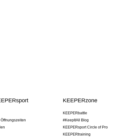
EEPERsport
KEEPERzone
KEEPERbattle
/ Öffnungszeiten
#KeepItAll Blog
den
KEEPERsport Circle of Pro
KEEPERtraining