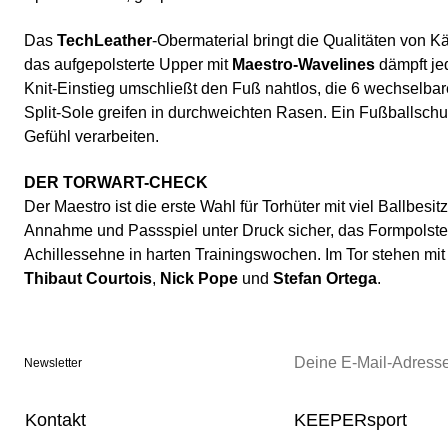
Das
TechLeather
-Obermaterial bringt die Qualitäten von K
das aufgepolsterte Upper mit
Maestro-Wavelines
dämpft jed
Knit-Einstieg umschließt den Fuß nahtlos, die 6 wechselbar
Split-Sole greifen in durchweichten Rasen. Ein Fußballschuh 
Gefühl verarbeiten.
DER TORWART-CHECK
Der Maestro ist die erste Wahl für Torhüter mit viel Ballbesi
Annahme und Passspiel unter Druck sicher, das Formpolster 
Achillessehne in harten Trainingswochen. Im Tor stehen m
Thibaut Courtois
,
Nick Pope
und
Stefan Ortega
.
Newsletter
Kontakt
KEEPERsport