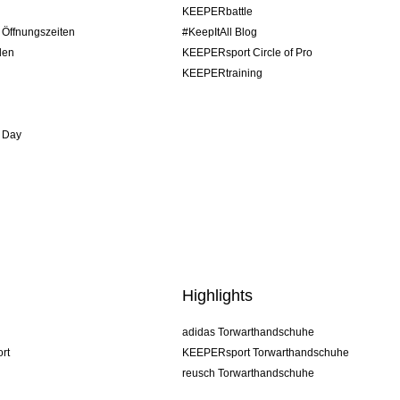
KEEPERbattle
/ Öffnungszeiten
#KeepItAll Blog
den
KEEPERsport Circle of Pro
KEEPERtraining
 Day
Highlights
adidas Torwarthandschuhe
rt
KEEPERsport Torwarthandschuhe
reusch Torwarthandschuhe
uhlsport Torwarthandschuhe