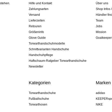
 stehen.
Hilfe und Kontakt
Über uns
Zahlungsarten
Shop Infos 
Versand
Händler fin
Lieferzeiten
Team
Retouren
Jobs
Größeninfo
Mission
Glove Guide
Goalkeeper
Torwarthandschuhmodelle
Schnittvarianten Handschuhe
Handschuhpflege
Haftschaum-Ratgeber Torwarthandschuhe
Newsletter
Kategorien
Marken
Torwarthandschuhe
adidas
Fußballschuhe
KEEPERspo
Torwarthosen
NIKE
Torwarttrikots
Puma