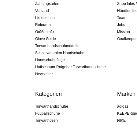
Zahlungsarten
Shop Infos 
Versand
Händler fin
Lieferzeiten
Team
Retouren
Jobs
Größeninfo
Mission
Glove Guide
Goalkeeper
Torwarthandschuhmodelle
Schnittvarianten Handschuhe
Handschuhpflege
Haftschaum-Ratgeber Torwarthandschuhe
Newsletter
Kategorien
Marken
Torwarthandschuhe
adidas
Fußballschuhe
KEEPERspo
Torwarthosen
NIKE
Torwarttrikots
Puma
Torwart Undershorts
REUSCH