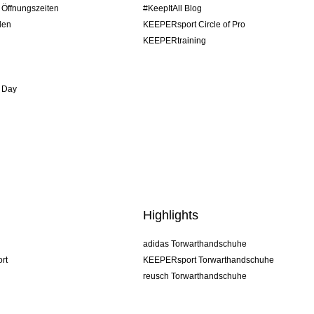
/ Öffnungszeiten
#KeepItAll Blog
den
KEEPERsport Circle of Pro
KEEPERtraining
 Day
Highlights
adidas Torwarthandschuhe
rt
KEEPERsport Torwarthandschuhe
reusch Torwarthandschuhe
uhlsport Torwarthandschuhe
rehab Torwarthandschuhe