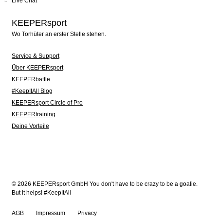
Live Chat
KEEPERsport
Wo Torhüter an erster Stelle stehen.
Service & Support
Über KEEPERsport
KEEPERbattle
#KeepItAll Blog
KEEPERsport Circle of Pro
KEEPERtraining
Deine Vorteile
© 2026 KEEPERsport GmbH You don't have to be crazy to be a goalie.
But it helps! #KeepItAll
AGB
Impressum
Privacy