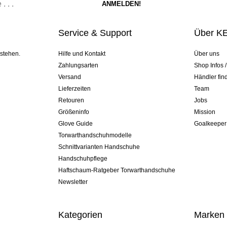
Service & Support
Über K
 stehen.
Hilfe und Kontakt
Über uns
Zahlungsarten
Shop Infos 
Versand
Händler fin
Lieferzeiten
Team
Retouren
Jobs
Größeninfo
Mission
Glove Guide
Goalkeeper
Torwarthandschuhmodelle
Schnittvarianten Handschuhe
Handschuhpflege
Haftschaum-Ratgeber Torwarthandschuhe
Newsletter
Kategorien
Marken