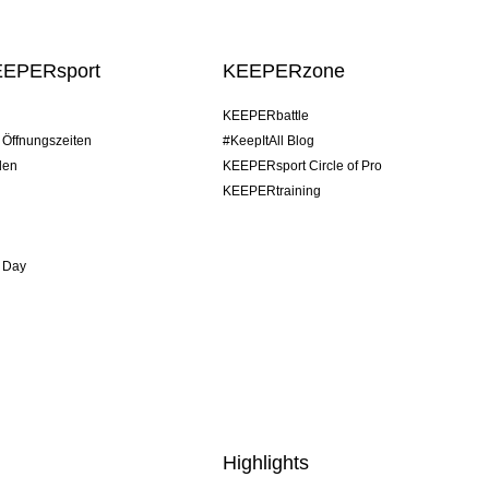
EEPERsport
KEEPERzone
KEEPERbattle
/ Öffnungszeiten
#KeepItAll Blog
den
KEEPERsport Circle of Pro
KEEPERtraining
 Day
Highlights