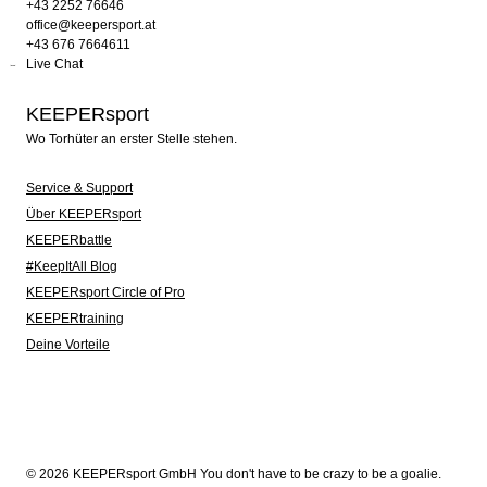
+43 2252 76646
office@keepersport.at
+43 676 7664611
Live Chat
KEEPERsport
Wo Torhüter an erster Stelle stehen.
Service & Support
Über KEEPERsport
KEEPERbattle
#KeepItAll Blog
KEEPERsport Circle of Pro
KEEPERtraining
Deine Vorteile
© 2026 KEEPERsport GmbH You don't have to be crazy to be a goalie.