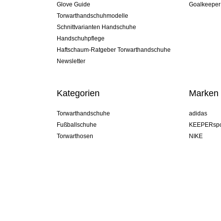
Glove Guide
Goalkeeper
Torwarthandschuhmodelle
Schnittvarianten Handschuhe
Handschuhpflege
Haftschaum-Ratgeber Torwarthandschuhe
Newsletter
Kategorien
Marken
Torwarthandschuhe
adidas
Fußballschuhe
KEEPERspo
Torwarthosen
NIKE
Torwarttrikots
Puma
Torwart Undershorts
REUSCH
Sells Goal
uhlsport
Elite Sport
rehab