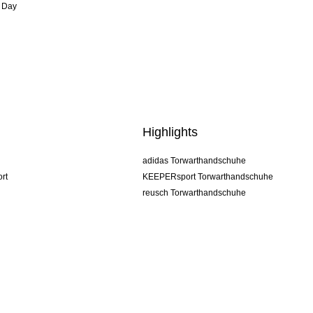
 Day
Highlights
adidas Torwarthandschuhe
rt
KEEPERsport Torwarthandschuhe
reusch Torwarthandschuhe
uhlsport Torwarthandschuhe
rehab Torwarthandschuhe
keeper
NIKE Torwarthandschuhe
PUMA Torwarthandschuhe
SELLS Torwarthandschuhe