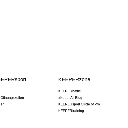
EEPERsport
KEEPERzone
KEEPERbattle
/ Öffnungszeiten
#KeepItAll Blog
den
KEEPERsport Circle of Pro
KEEPERtraining