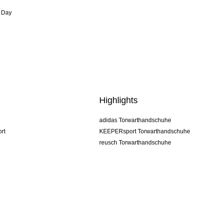
 Day
Highlights
adidas Torwarthandschuhe
rt
KEEPERsport Torwarthandschuhe
reusch Torwarthandschuhe
uhlsport Torwarthandschuhe
rehab Torwarthandschuhe
keeper
NIKE Torwarthandschuhe
PUMA Torwarthandschuhe
SELLS Torwarthandschuhe