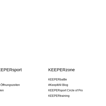
EEPERsport
KEEPERzone
KEEPERbattle
/ Öffnungszeiten
#KeepItAll Blog
den
KEEPERsport Circle of Pro
KEEPERtraining