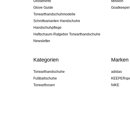
Größeninfo
Mission
Glove Guide
Goalkeeper
Torwarthandschuhmodelle
Schnittvarianten Handschuhe
Handschuhpflege
Haftschaum-Ratgeber Torwarthandschuhe
Newsletter
Kategorien
Marken
Torwarthandschuhe
adidas
Fußballschuhe
KEEPERspo
Torwarthosen
NIKE
Torwarttrikots
Puma
Torwart Undershorts
REUSCH
Sells Goal
uhlsport
Elite Sport
rehab