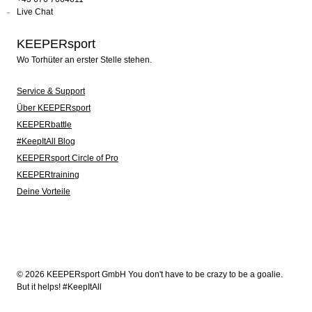
Live Chat
KEEPERsport
Wo Torhüter an erster Stelle stehen.
Service & Support
Über KEEPERsport
KEEPERbattle
#KeepItAll Blog
KEEPERsport Circle of Pro
KEEPERtraining
Deine Vorteile
© 2026 KEEPERsport GmbH You don't have to be crazy to be a goalie.
But it helps! #KeepItAll