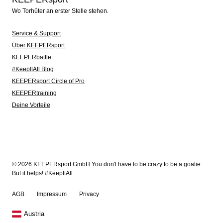
Wo Torhüter an erster Stelle stehen.
Service & Support
Über KEEPERsport
KEEPERbattle
#KeepItAll Blog
KEEPERsport Circle of Pro
KEEPERtraining
Deine Vorteile
© 2026 KEEPERsport GmbH You don't have to be crazy to be a goalie.
But it helps! #KeepItAll
AGB
Impressum
Privacy
Austria