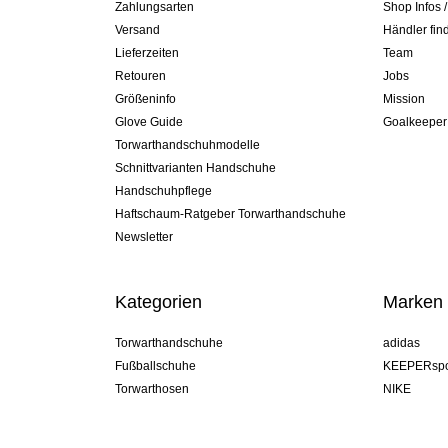
Zahlungsarten
Shop Infos 
Versand
Händler fin
Lieferzeiten
Team
Retouren
Jobs
Größeninfo
Mission
Glove Guide
Goalkeeper
Torwarthandschuhmodelle
Schnittvarianten Handschuhe
Handschuhpflege
Haftschaum-Ratgeber Torwarthandschuhe
Newsletter
Kategorien
Marken
Torwarthandschuhe
adidas
Fußballschuhe
KEEPERspo
Torwarthosen
NIKE
Torwarttrikots
Puma
Torwart Undershorts
REUSCH