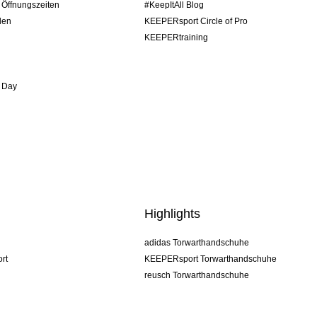
/ Öffnungszeiten
#KeepItAll Blog
den
KEEPERsport Circle of Pro
KEEPERtraining
 Day
Highlights
adidas Torwarthandschuhe
rt
KEEPERsport Torwarthandschuhe
reusch Torwarthandschuhe
uhlsport Torwarthandschuhe
rehab Torwarthandschuhe