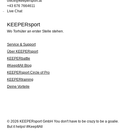
office@keepersport.at
+43 676 7664611
Live Chat
KEEPERsport
Wo Torhüter an erster Stelle stehen.
Service & Support
Über KEEPERsport
KEEPERbattle
#KeepItAll Blog
KEEPERsport Circle of Pro
KEEPERtraining
Deine Vorteile
© 2026 KEEPERsport GmbH You don't have to be crazy to be a goalie.
But it helps! #KeepItAll