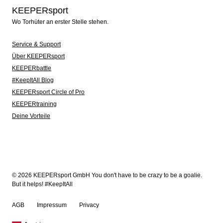
KEEPERsport
Wo Torhüter an erster Stelle stehen.
Service & Support
Über KEEPERsport
KEEPERbattle
#KeepItAll Blog
KEEPERsport Circle of Pro
KEEPERtraining
Deine Vorteile
© 2026 KEEPERsport GmbH You don't have to be crazy to be a goalie.
But it helps! #KeepItAll
AGB
Impressum
Privacy