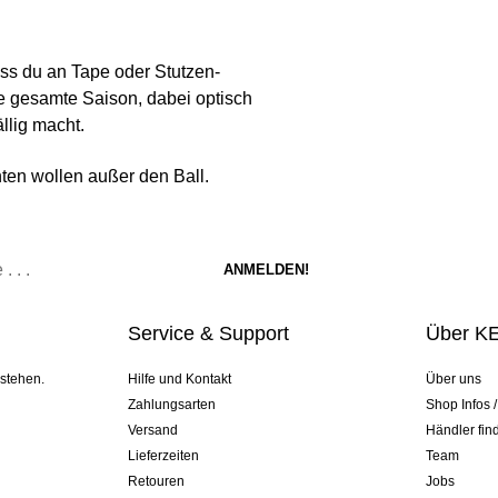
ass du an Tape oder Stutzen-
e gesamte Saison, dabei optisch
llig macht.
hten wollen außer den Ball.
Service & Support
Über K
 stehen.
Hilfe und Kontakt
Über uns
Zahlungsarten
Shop Infos 
Versand
Händler fin
Lieferzeiten
Team
Retouren
Jobs