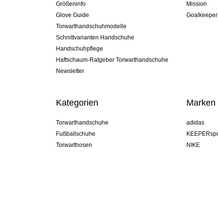
Größeninfo
Mission
Glove Guide
Goalkeeper
Torwarthandschuhmodelle
Schnittvarianten Handschuhe
Handschuhpflege
Haftschaum-Ratgeber Torwarthandschuhe
Newsletter
Kategorien
Marken
Torwarthandschuhe
adidas
Fußballschuhe
KEEPERspo
Torwarthosen
NIKE
Torwarttrikots
Puma
Torwart Undershorts
REUSCH
Sells Goal
uhlsport
Elite Sport
rehab