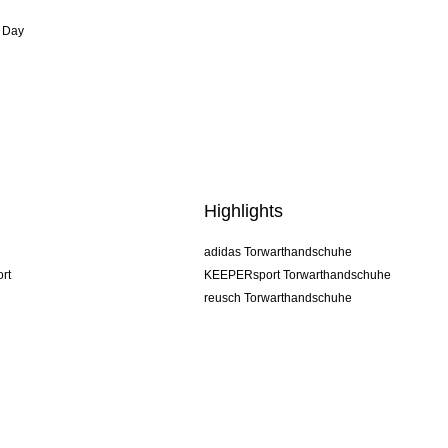
 Day
Highlights
adidas Torwarthandschuhe
rt
KEEPERsport Torwarthandschuhe
reusch Torwarthandschuhe
uhlsport Torwarthandschuhe
rehab Torwarthandschuhe
keeper
NIKE Torwarthandschuhe
PUMA Torwarthandschuhe
SELLS Torwarthandschuhe