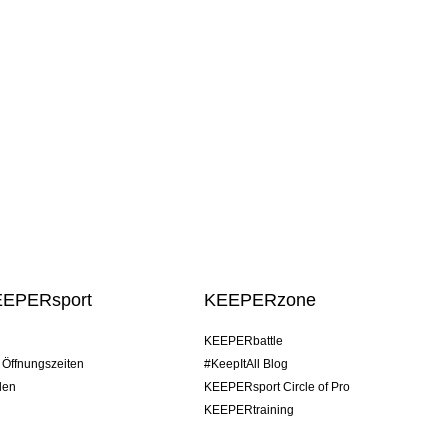
EEPERsport
KEEPERzone
KEEPERbattle
/ Öffnungszeiten
#KeepItAll Blog
den
KEEPERsport Circle of Pro
KEEPERtraining