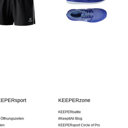
EEPERsport
KEEPERzone
KEEPERbattle
/ Öffnungszeiten
#KeepItAll Blog
den
KEEPERsport Circle of Pro