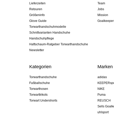
Lieferzeiten
Team
Retouren
Jobs
Größeninfo
Mission
Glove Guide
Goalkeeper
Torwarthandschuhmodelle
Schnittvarianten Handschuhe
Handschuhpflege
Haftschaum-Ratgeber Torwarthandschuhe
Newsletter
Kategorien
Marken
Torwarthandschuhe
adidas
Fußballschuhe
KEEPERspo
Torwarthosen
NIKE
Torwarttrikots
Puma
Torwart Undershorts
REUSCH
Sells Goal
uhlsport