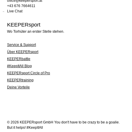
office@keepersport.at
+43 676 7664611
Live Chat
KEEPERsport
Wo Torhüter an erster Stelle stehen.
Service & Support
Über KEEPERsport
KEEPERbattle
#KeepItAll Blog
KEEPERsport Circle of Pro
KEEPERtraining
Deine Vorteile
© 2026 KEEPERsport GmbH You don't have to be crazy to be a goalie.
But it helps! #KeepItAll