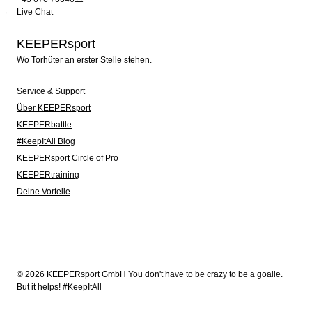
Live Chat
KEEPERsport
Wo Torhüter an erster Stelle stehen.
Service & Support
Über KEEPERsport
KEEPERbattle
#KeepItAll Blog
KEEPERsport Circle of Pro
KEEPERtraining
Deine Vorteile
© 2026 KEEPERsport GmbH You don't have to be crazy to be a goalie.
But it helps! #KeepItAll