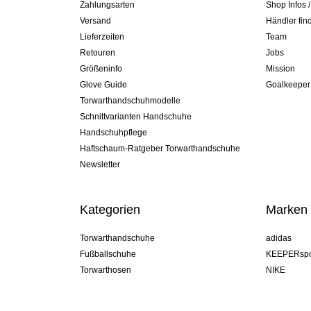
Zahlungsarten
Shop Infos 
Versand
Händler fin
Lieferzeiten
Team
Retouren
Jobs
Größeninfo
Mission
Glove Guide
Goalkeeper
Torwarthandschuhmodelle
Schnittvarianten Handschuhe
Handschuhpflege
Haftschaum-Ratgeber Torwarthandschuhe
Newsletter
Kategorien
Marken
Torwarthandschuhe
adidas
Fußballschuhe
KEEPERspo
Torwarthosen
NIKE
Torwarttrikots
Puma
Torwart Undershorts
REUSCH