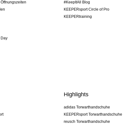
/ Öffnungszeiten
#KeepItAll Blog
den
KEEPERsport Circle of Pro
KEEPERtraining
 Day
Highlights
adidas Torwarthandschuhe
rt
KEEPERsport Torwarthandschuhe
reusch Torwarthandschuhe
uhlsport Torwarthandschuhe
rehab Torwarthandschuhe