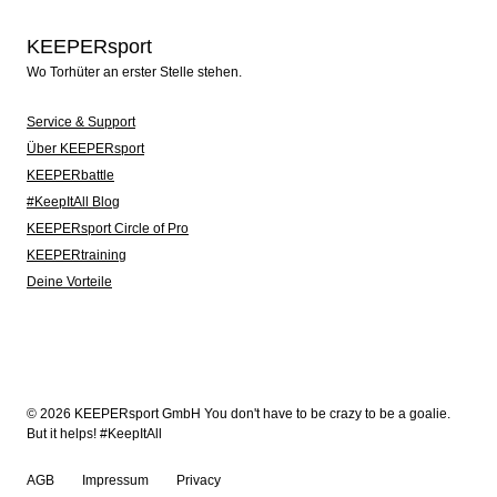
KEEPERsport
Wo Torhüter an erster Stelle stehen.
Service & Support
Über KEEPERsport
KEEPERbattle
#KeepItAll Blog
KEEPERsport Circle of Pro
KEEPERtraining
Deine Vorteile
© 2026 KEEPERsport GmbH You don't have to be crazy to be a goalie.
But it helps! #KeepItAll
AGB
Impressum
Privacy