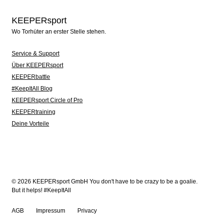
KEEPERsport
Wo Torhüter an erster Stelle stehen.
Service & Support
Über KEEPERsport
KEEPERbattle
#KeepItAll Blog
KEEPERsport Circle of Pro
KEEPERtraining
Deine Vorteile
© 2026 KEEPERsport GmbH You don't have to be crazy to be a goalie.
But it helps! #KeepItAll
AGB
Impressum
Privacy