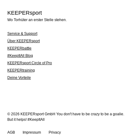
KEEPERsport
Wo Torhüter an erster Stelle stehen.
Service & Support
Über KEEPERsport
KEEPERbattle
#KeepItAll Blog
KEEPERsport Circle of Pro
KEEPERtraining
Deine Vorteile
© 2026 KEEPERsport GmbH You don't have to be crazy to be a goalie.
But it helps! #KeepItAll
AGB
Impressum
Privacy