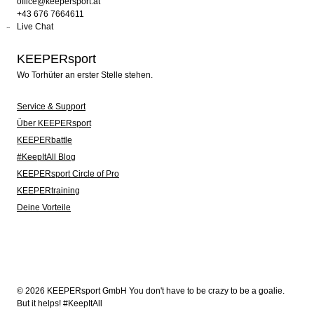
office@keepersport.at
+43 676 7664611
Live Chat
KEEPERsport
Wo Torhüter an erster Stelle stehen.
Service & Support
Über KEEPERsport
KEEPERbattle
#KeepItAll Blog
KEEPERsport Circle of Pro
KEEPERtraining
Deine Vorteile
© 2026 KEEPERsport GmbH You don't have to be crazy to be a goalie.
But it helps! #KeepItAll