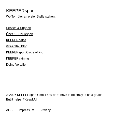
KEEPERsport
Wo Torhüter an erster Stelle stehen.
Service & Support
Über KEEPERsport
KEEPERbattle
#KeepItAll Blog
KEEPERsport Circle of Pro
KEEPERtraining
Deine Vorteile
© 2026 KEEPERsport GmbH You don't have to be crazy to be a goalie.
But it helps! #KeepItAll
AGB
Impressum
Privacy