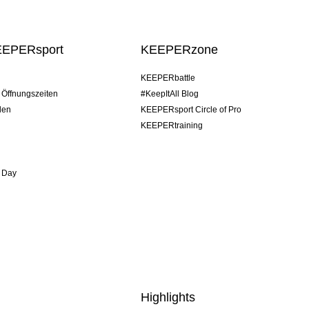
EEPERsport
KEEPERzone
KEEPERbattle
/ Öffnungszeiten
#KeepItAll Blog
den
KEEPERsport Circle of Pro
KEEPERtraining
 Day
Highlights