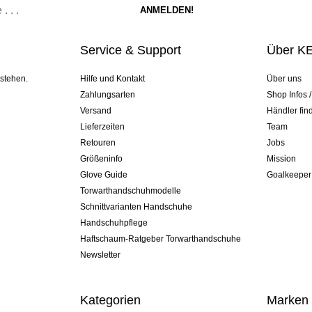
Service & Support
Über K
 stehen.
Hilfe und Kontakt
Über uns
Zahlungsarten
Shop Infos 
Versand
Händler fin
Lieferzeiten
Team
Retouren
Jobs
Größeninfo
Mission
Glove Guide
Goalkeeper
Torwarthandschuhmodelle
Schnittvarianten Handschuhe
Handschuhpflege
Haftschaum-Ratgeber Torwarthandschuhe
Newsletter
Kategorien
Marken