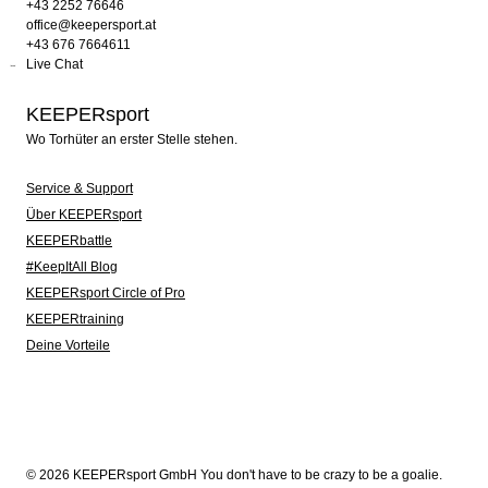
+43 2252 76646
office@keepersport.at
+43 676 7664611
Live Chat
KEEPERsport
Wo Torhüter an erster Stelle stehen.
Service & Support
Über KEEPERsport
KEEPERbattle
#KeepItAll Blog
KEEPERsport Circle of Pro
KEEPERtraining
Deine Vorteile
© 2026 KEEPERsport GmbH You don't have to be crazy to be a goalie.