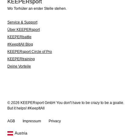
KEEPERsport
Wo Torhüter an erster Stelle stehen.
Service & Support
Über KEEPERsport
KEEPERbattle
#KeepItAll Blog
KEEPERsport Circle of Pro
KEEPERtraining
Deine Vorteile
© 2026 KEEPERsport GmbH You don't have to be crazy to be a goalie.
But it helps! #KeepItAll
AGB
Impressum
Privacy
Austria