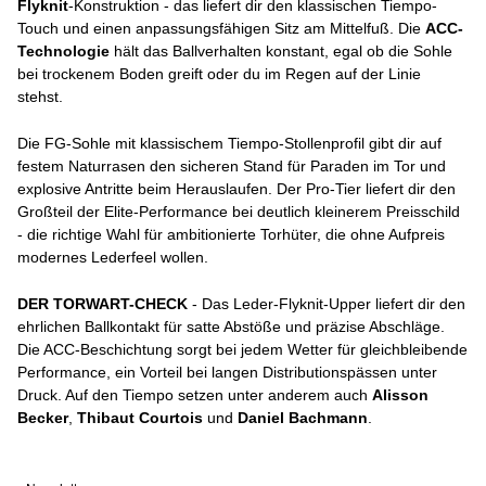
Flyknit
-Konstruktion - das liefert dir den klassischen Tiempo-
Touch und einen anpassungsfähigen Sitz am Mittelfuß. Die
ACC-
Technologie
hält das Ballverhalten konstant, egal ob die Sohle
bei trockenem Boden greift oder du im Regen auf der Linie
stehst.
Die FG-Sohle mit klassischem Tiempo-Stollenprofil gibt dir auf
festem Naturrasen den sicheren Stand für Paraden im Tor und
explosive Antritte beim Herauslaufen. Der Pro-Tier liefert dir den
Großteil der Elite-Performance bei deutlich kleinerem Preisschild
- die richtige Wahl für ambitionierte Torhüter, die ohne Aufpreis
modernes Lederfeel wollen.
DER TORWART-CHECK
- Das Leder-Flyknit-Upper liefert dir den
ehrlichen Ballkontakt für satte Abstöße und präzise Abschläge.
Die ACC-Beschichtung sorgt bei jedem Wetter für gleichbleibende
Performance, ein Vorteil bei langen Distributionspässen unter
Druck. Auf den Tiempo setzen unter anderem auch
Alisson
Becker
,
Thibaut Courtois
und
Daniel Bachmann
.