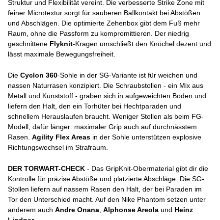
Struktur und Flexibilität vereint. Die verbesserte Strike Zone mit
feiner Microtextur sorgt für sauberen Ballkontakt bei Abstößen
und Abschlägen. Die optimierte Zehenbox gibt dem Fuß mehr
Raum, ohne die Passform zu kompromittieren. Der niedrig
geschnittene
Flyknit
-Kragen umschließt den Knöchel dezent und
lässt maximale Bewegungsfreiheit.
Die
Cyclon 360
-Sohle in der SG-Variante ist für weichen und
nassen Naturrasen konzipiert. Die Schraubstollen - ein Mix aus
Metall und Kunststoff - graben sich in aufgeweichten Boden und
liefern den Halt, den ein Torhüter bei Hechtparaden und
schnellem Herauslaufen braucht. Weniger Stollen als beim FG-
Modell, dafür länger: maximaler Grip auch auf durchnässtem
Rasen.
Agility Flex Areas
in der Sohle unterstützen explosive
Richtungswechsel im Strafraum.
DER TORWART-CHECK
- Das GripKnit-Obermaterial gibt dir die
Kontrolle für präzise Abstöße und platzierte Abschläge. Die SG-
Stollen liefern auf nassem Rasen den Halt, der bei Paraden im
Tor den Unterschied macht. Auf den Nike Phantom setzen unter
anderem auch
Andre Onana
,
Alphonse Areola
und
Heinz