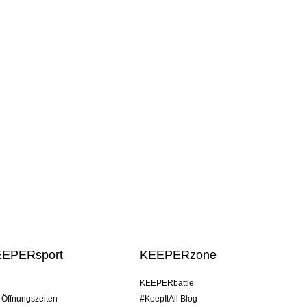
EEPERsport
KEEPERzone
KEEPERbattle
/ Öffnungszeiten
#KeepItAll Blog