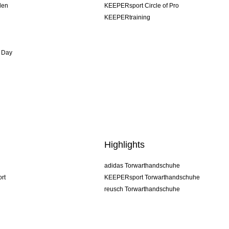
den
KEEPERsport Circle of Pro
KEEPERtraining
 Day
Highlights
adidas Torwarthandschuhe
rt
KEEPERsport Torwarthandschuhe
reusch Torwarthandschuhe
uhlsport Torwarthandschuhe
rehab Torwarthandschuhe
keeper
NIKE Torwarthandschuhe