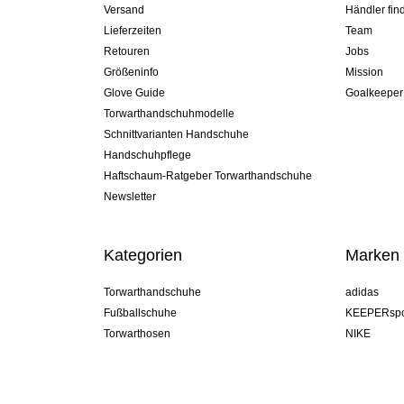
Versand
Händler fin
Lieferzeiten
Team
Retouren
Jobs
Größeninfo
Mission
Glove Guide
Goalkeeper
Torwarthandschuhmodelle
Schnittvarianten Handschuhe
Handschuhpflege
Haftschaum-Ratgeber Torwarthandschuhe
Newsletter
Kategorien
Marken
Torwarthandschuhe
adidas
Fußballschuhe
KEEPERspo
Torwarthosen
NIKE
Torwarttrikots
Puma
Torwart Undershorts
REUSCH
Sells Goal