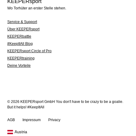
KEEPERsport
Wo Torhüter an erster Stelle stehen.
Service & Support
Über KEEPERsport
KEEPERbattle
#KeepItAll Blog
KEEPERsport Circle of Pro
KEEPERtraining
Deine Vorteile
© 2026 KEEPERsport GmbH You don't have to be crazy to be a goalie.
But it helps! #KeepItAll
AGB
Impressum
Privacy
Austria