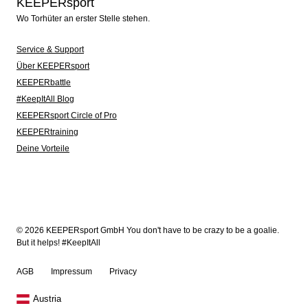
KEEPERsport
Wo Torhüter an erster Stelle stehen.
Service & Support
Über KEEPERsport
KEEPERbattle
#KeepItAll Blog
KEEPERsport Circle of Pro
KEEPERtraining
Deine Vorteile
© 2026 KEEPERsport GmbH You don't have to be crazy to be a goalie.
But it helps! #KeepItAll
AGB
Impressum
Privacy
Austria