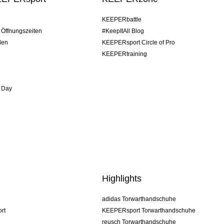
KEEPERbattle
/ Öffnungszeiten
#KeepItAll Blog
den
KEEPERsport Circle of Pro
KEEPERtraining
 Day
Highlights
adidas Torwarthandschuhe
rt
KEEPERsport Torwarthandschuhe
reusch Torwarthandschuhe