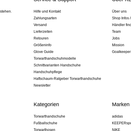
 stehen.
Hilfe und Kontakt
Über uns
Zahlungsarten
Shop Infos 
Versand
Händler fin
Lieferzeiten
Team
Retouren
Jobs
Größeninfo
Mission
Glove Guide
Goalkeeper
Torwarthandschuhmodelle
Schnittvarianten Handschuhe
Handschuhpflege
Haftschaum-Ratgeber Torwarthandschuhe
Newsletter
Kategorien
Marken
Torwarthandschuhe
adidas
Fußballschuhe
KEEPERspo
Torwarthosen
NIKE