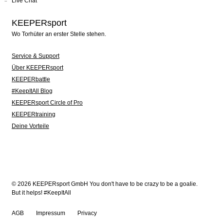
Live Chat
KEEPERsport
Wo Torhüter an erster Stelle stehen.
Service & Support
Über KEEPERsport
KEEPERbattle
#KeepItAll Blog
KEEPERsport Circle of Pro
KEEPERtraining
Deine Vorteile
© 2026 KEEPERsport GmbH You don't have to be crazy to be a goalie.
But it helps! #KeepItAll
AGB
Impressum
Privacy