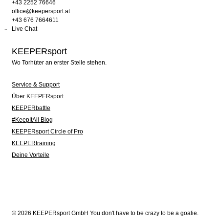
+43 2252 76646
office@keepersport.at
+43 676 7664611
Live Chat
KEEPERsport
Wo Torhüter an erster Stelle stehen.
Service & Support
Über KEEPERsport
KEEPERbattle
#KeepItAll Blog
KEEPERsport Circle of Pro
KEEPERtraining
Deine Vorteile
© 2026 KEEPERsport GmbH You don't have to be crazy to be a goalie.