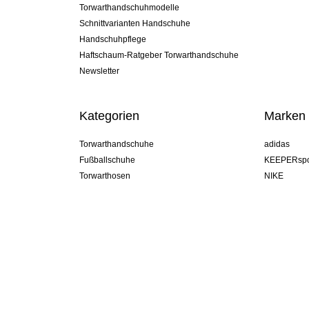
Torwarthandschuhmodelle
Schnittvarianten Handschuhe
Handschuhpflege
Haftschaum-Ratgeber Torwarthandschuhe
Newsletter
Kategorien
Marken
Torwarthandschuhe
adidas
Fußballschuhe
KEEPERspo
Torwarthosen
NIKE
Torwarttrikots
Puma
Torwart Undershorts
REUSCH
Sells Goal
uhlsport
Elite Sport
rehab