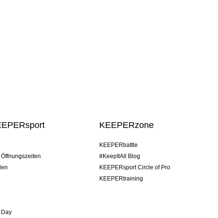
EEPERsport
KEEPERzone
KEEPERbattle
/ Öffnungszeiten
#KeepItAll Blog
den
KEEPERsport Circle of Pro
KEEPERtraining
 Day