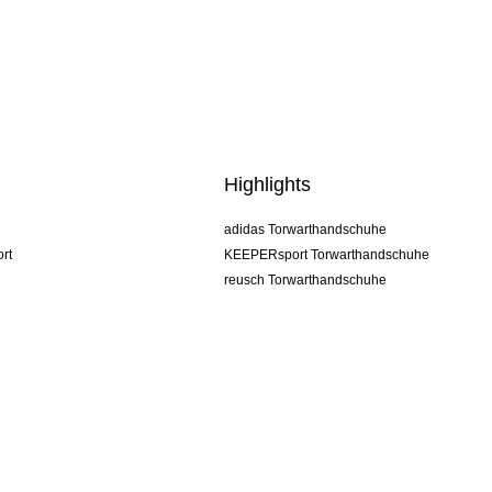
Highlights
adidas Torwarthandschuhe
rt
KEEPERsport Torwarthandschuhe
reusch Torwarthandschuhe
uhlsport Torwarthandschuhe
rehab Torwarthandschuhe
keeper
NIKE Torwarthandschuhe
PUMA Torwarthandschuhe
SELLS Torwarthandschuhe