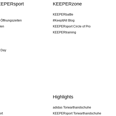
EEPERsport
KEEPERzone
KEEPERbattle
/ Öffnungszeiten
#KeepItAll Blog
den
KEEPERsport Circle of Pro
KEEPERtraining
 Day
Highlights
adidas Torwarthandschuhe
rt
KEEPERsport Torwarthandschuhe