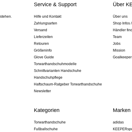
Service & Support
Über K
 stehen.
Hilfe und Kontakt
Über uns
Zahlungsarten
Shop Infos 
Versand
Händler fin
Lieferzeiten
Team
Retouren
Jobs
Größeninfo
Mission
Glove Guide
Goalkeeper
Torwarthandschuhmodelle
Schnittvarianten Handschuhe
Handschuhpflege
Haftschaum-Ratgeber Torwarthandschuhe
Newsletter
Kategorien
Marken
Torwarthandschuhe
adidas
Fußballschuhe
KEEPERspo