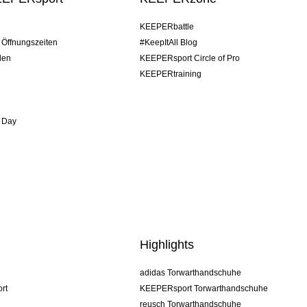
KEEPERbattle
/ Öffnungszeiten
#KeepItAll Blog
den
KEEPERsport Circle of Pro
KEEPERtraining
 Day
Highlights
adidas Torwarthandschuhe
rt
KEEPERsport Torwarthandschuhe
reusch Torwarthandschuhe