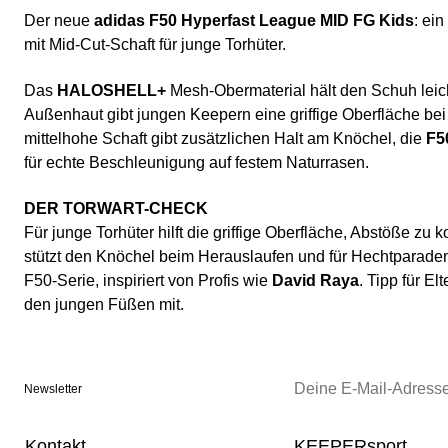
Der neue
adidas F50 Hyperfast League MID FG Kids
: ei
mit Mid-Cut-Schaft für junge Torhüter.
Das
HALOSHELL+
Mesh-Obermaterial hält den Schuh leicht
Außenhaut gibt jungen Keepern eine griffige Oberfläche be
mittelhohe Schaft gibt zusätzlichen Halt am Knöchel, die
F5
für echte Beschleunigung auf festem Naturrasen.
DER TORWART-CHECK
Für junge Torhüter hilft die griffige Oberfläche, Abstöße zu k
stützt den Knöchel beim Herauslaufen und für Hechtparaden.
F50-Serie, inspiriert von Profis wie
David Raya
. Tipp für E
den jungen Füßen mit.
Newsletter
Kontakt
KEEPERsport