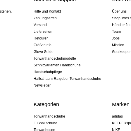
 stehen.
Hilfe und Kontakt
Über uns
Zahlungsarten
Shop Infos 
Versand
Händler fin
Lieferzeiten
Team
Retouren
Jobs
Größeninfo
Mission
Glove Guide
Goalkeeper
Torwarthandschuhmodelle
Schnittvarianten Handschuhe
Handschuhpflege
Haftschaum-Ratgeber Torwarthandschuhe
Newsletter
Kategorien
Marken
Torwarthandschuhe
adidas
Fußballschuhe
KEEPERspo
Torwarthosen
NIKE