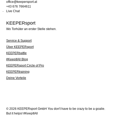
office@keepersport.at
+43 676 7664611
Live Chat
KEEPERsport
Wo Torhüter an erster Stelle stehen.
Service & Support
Über KEEPERsport
KEEPERbattle
#KeepItAll Blog
KEEPERsport Circle of Pro
KEEPERtraining
Deine Vorteile
© 2026 KEEPERsport GmbH You don't have to be crazy to be a goalie.
But it helps! #KeepItAll