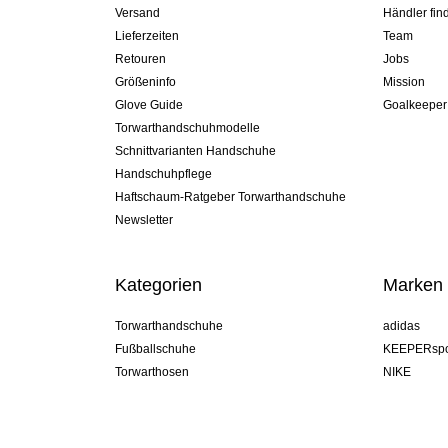
Versand
Händler fin
Lieferzeiten
Team
Retouren
Jobs
Größeninfo
Mission
Glove Guide
Goalkeeper
Torwarthandschuhmodelle
Schnittvarianten Handschuhe
Handschuhpflege
Haftschaum-Ratgeber Torwarthandschuhe
Newsletter
Kategorien
Marken
Torwarthandschuhe
adidas
Fußballschuhe
KEEPERspo
Torwarthosen
NIKE
Torwarttrikots
Puma
Torwart Undershorts
REUSCH
Sells Goal