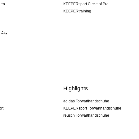
den
KEEPERsport Circle of Pro
KEEPERtraining
 Day
Highlights
adidas Torwarthandschuhe
rt
KEEPERsport Torwarthandschuhe
reusch Torwarthandschuhe
uhlsport Torwarthandschuhe
rehab Torwarthandschuhe
keeper
NIKE Torwarthandschuhe