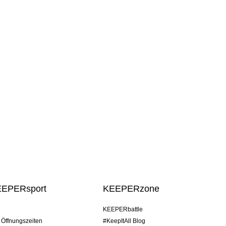
EEPERsport
KEEPERzone
KEEPERbattle
/ Öffnungszeiten
#KeepItAll Blog