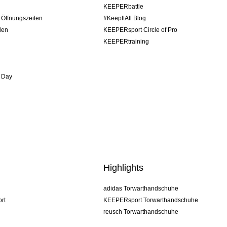
KEEPERbattle
/ Öffnungszeiten
#KeepItAll Blog
den
KEEPERsport Circle of Pro
KEEPERtraining
 Day
Highlights
adidas Torwarthandschuhe
rt
KEEPERsport Torwarthandschuhe
reusch Torwarthandschuhe
uhlsport Torwarthandschuhe