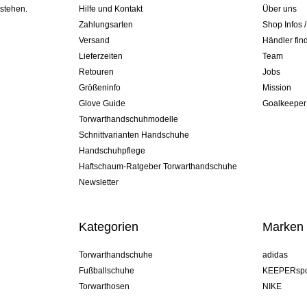
 stehen.
Hilfe und Kontakt
Über uns
Zahlungsarten
Shop Infos 
Versand
Händler fin
Lieferzeiten
Team
Retouren
Jobs
Größeninfo
Mission
Glove Guide
Goalkeeper
Torwarthandschuhmodelle
Schnittvarianten Handschuhe
Handschuhpflege
Haftschaum-Ratgeber Torwarthandschuhe
Newsletter
Kategorien
Marken
Torwarthandschuhe
adidas
Fußballschuhe
KEEPERspo
Torwarthosen
NIKE
Torwarttrikots
Puma