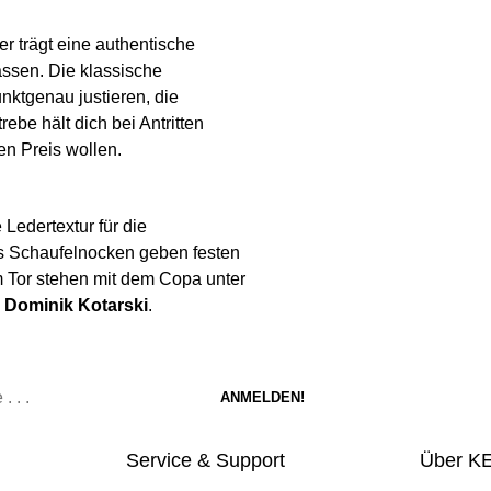
r trägt eine authentische
ässen. Die klassische
unktgenau justieren, die
be hält dich bei Antritten
ren Preis wollen.
 Ledertextur für die
s Schaufelnocken geben festen
 Tor stehen mit dem Copa unter
d
Dominik Kotarski
.
Service & Support
Über K