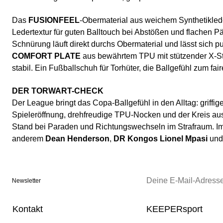
Das
FUSIONFEEL
-Obermaterial aus weichem Synthetiklede
Ledertextur für guten Balltouch bei Abstößen und flachen P
Schnürung läuft direkt durchs Obermaterial und lässt sich p
COMFORT PLATE
aus bewährtem TPU mit stützender X-Stre
stabil. Ein Fußballschuh für Torhüter, die Ballgefühl zum fai
DER TORWART-CHECK
Der League bringt das Copa-Ballgefühl in den Alltag: griffige
Spieleröffnung, drehfreudige TPU-Nocken und der Kreis au
Stand bei Paraden und Richtungswechseln im Strafraum. Im
anderem
Dean Henderson
,
DR Kongos Lionel Mpasi
un
Newsletter
Kontakt
KEEPERsport