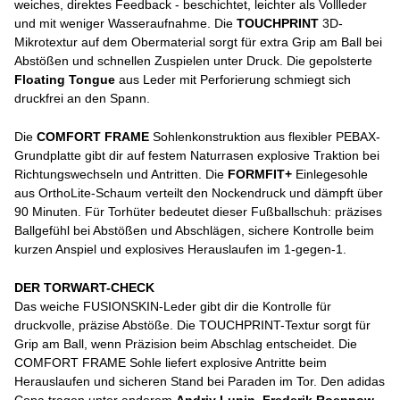
weiches, direktes Feedback - beschichtet, leichter als Vollleder
und mit weniger Wasseraufnahme. Die
TOUCHPRINT
3D-
Mikrotextur auf dem Obermaterial sorgt für extra Grip am Ball bei
Abstößen und schnellen Zuspielen unter Druck. Die gepolsterte
Floating Tongue
aus Leder mit Perforierung schmiegt sich
druckfrei an den Spann.
Die
COMFORT FRAME
Sohlenkonstruktion aus flexibler PEBAX-
Grundplatte gibt dir auf festem Naturrasen explosive Traktion bei
Richtungswechseln und Antritten. Die
FORMFIT+
Einlegesohle
aus OrthoLite-Schaum verteilt den Nockendruck und dämpft über
90 Minuten. Für Torhüter bedeutet dieser Fußballschuh: präzises
Ballgefühl bei Abstößen und Abschlägen, sichere Kontrolle beim
kurzen Anspiel und explosives Herauslaufen im 1-gegen-1.
DER TORWART-CHECK
Das weiche FUSIONSKIN-Leder gibt dir die Kontrolle für
druckvolle, präzise Abstöße. Die TOUCHPRINT-Textur sorgt für
Grip am Ball, wenn Präzision beim Abschlag entscheidet. Die
COMFORT FRAME Sohle liefert explosive Antritte beim
Herauslaufen und sicheren Stand bei Paraden im Tor. Den adidas