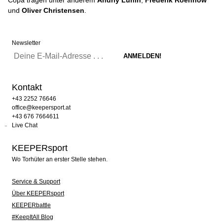
Copa tragen unter anderem
Andriy Lunin
,
Frederik Roennow
und
Oliver Christensen
.
Newsletter
Kontakt
+43 2252 76646
office@keepersport.at
+43 676 7664611
Live Chat
KEEPERsport
Wo Torhüter an erster Stelle stehen.
Service & Support
Über KEEPERsport
KEEPERbattle
#KeepItAll Blog