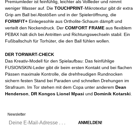
Premiumleder ist feinfühlig, leichter als Vollleder und nimmt
weniger Wasser auf. Die
TOUCHPRINT
-Mikrotextur gibt dir extra
Grip am Ball bei Abstößen und in der Spieleröffnung, die
FORMFIT+
Einlegesohle aus Ortholite-Schaum dämpft und
verteilt den Nockendruck. Der
COMFORT FRAME
aus flexiblem
PEBAX hält dich bei Antritten und Richtungswechseln stabil. Ein
Fußballschuh für Torhüter, die den Ball fühlen wollen.
DER TORWART-CHECK
Das Kreativ-Modell für den Spielaufbau: Das feinfühlige
FUSIONSKIN-Leder gibt dir beim ersten Kontakt und bei flachen
Pässen maximale Kontrolle, die drehfreudigen Rundnocken
sichern festen Stand bei Paraden und schnellen Drehungen im
Strafraum. Im Tor stehen mit dem Copa unter anderem
Dean
Henderson
,
DR Kongos Lionel Mpasi
und
Dominik Kotarski
.
Newsletter